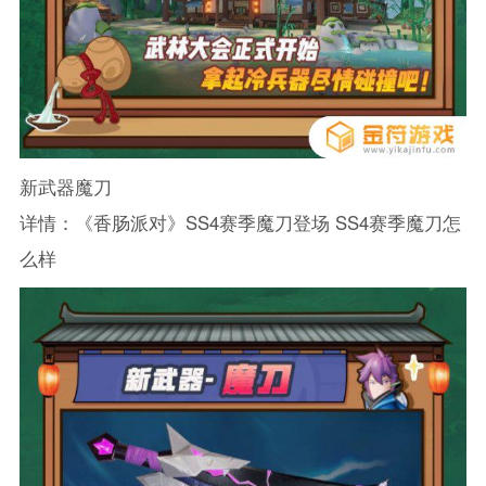
新武器魔刀
详情：《香肠派对》SS4赛季魔刀登场 SS4赛季魔刀怎
么样