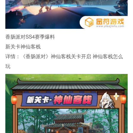
香肠派对SS4赛季爆料
新关卡神仙客栈
详情：《香肠派对》神仙客栈关卡开启 神仙客栈怎么
玩