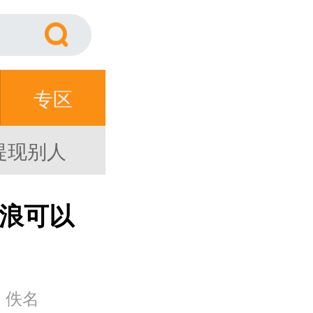
专区
提现别人
可以提
音浪可以
)
：佚名