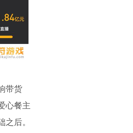
响带货
爱心餐主
础之后。