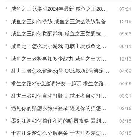
咸鱼之王兑换码2024年最新 咸鱼之王28个兑换码
07/21
咸鱼之王如何洗练 咸鱼之王怎么洗练装备
12/19
咸鱼之王如何觉醒武将 咸鱼之王觉醒技能效果介绍
09/06
咸鱼之王怎么玩小游戏 电脑上玩咸鱼之王的方法
06/11
咸鱼之王老板再加多少战力 咸鱼之王大快乐老板怎么玩攻略
12/13
乱世王者怎么解绑qq号 QQ游戏账号绑定解除流程
04/09
求生之路2怎么邀请好友一起玩 求生之路2游戏联机教程
04/09
乱世王者如何自动打野 乱世王者自动打野开启步骤
03/31
遇见你的猫怎么微信登录 遇见你的猫怎么更改登录账号
03/16
墨剑江湖如何挡住和尚的暗器攻略 墨剑江湖暗器解锁攻略
03/15
千古江湖梦怎么分解装备 千古江湖梦怎么获取拆毁药圃任务
03/15