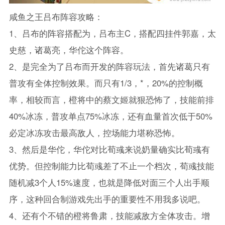
咸鱼之王吕布阵容攻略：
1、吕布的阵容搭配为，吕布主C，搭配四挂件郭嘉，太
史慈，诸葛亮，华佗这个阵容。
2、是完全为了吕布而开发的阵容玩法，首先诸葛只有
普攻有全体控制效果。而只有1/3，*，20%的控制概
率，相较而言，橙将中的蔡文姬就狠恐怖了，技能前排
40%冰冻，普攻单点75%冰冻，还有血量首次低于50%
必定冰冻攻击最高敌人，控场能力堪称恐怖。
3、然后是华佗，华佗对比荀彧来说奶量确实比荀彧有
优势。但控制能力比荀彧差了不止一个档次，荀彧技能
随机减3个人15%速度，也就是降低对面三个人出手顺
序，这种回合制游戏先出手的重要性不用我多说吧。
4、还有个不错的橙将鲁肃，技能减敌方全体攻击。增