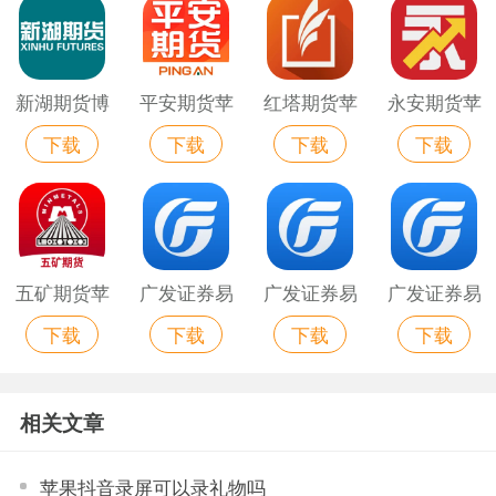
新湖期货博
平安期货苹
红塔期货苹
永安期货苹
下载
下载
下载
下载
易苹果版
果手机版
果版
果手机版
五矿期货苹
广发证券易
广发证券易
广发证券易
下载
下载
下载
下载
果最新版
淘金苹果版
淘金苹果手
淘金苹果最
机版
新版
相关文章
苹果抖音录屏可以录礼物吗